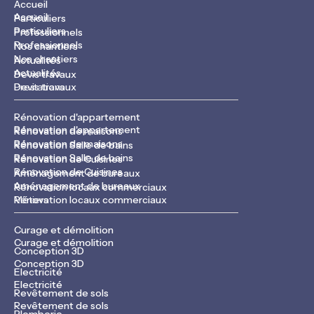
Accueil
Accueil
Particuliers
Particuliers
Professionnels
Professionnels
Nos chantiers
Nos chantiers
Actualités
Actualités
Devis travaux
Devis travaux
Prestations
Rénovation d'appartement
Rénovation d'appartement
Rénovation de maisons
Rénovation de maisons
Rénovation Salle de bains
Rénovation Salle de bains
Rénovation de Cuisines
Rénovation de Cuisines
Aménagement de bureaux
Aménagement de bureaux
Rénovation locaux commerciaux
Rénovation locaux commerciaux
Métiers
Curage et démolition
Curage et démolition
Conception 3D
Conception 3D
Electricité
Electricité
Revêtement de sols
Revêtement de sols