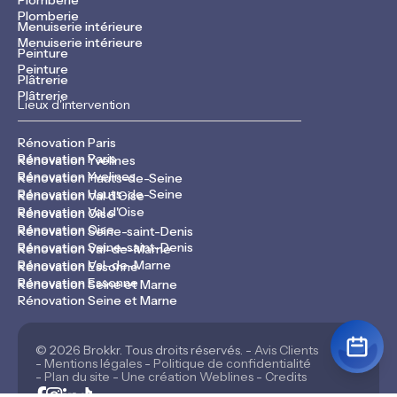
Plomberie
Plomberie
Menuiserie intérieure
Menuiserie intérieure
Peinture
Peinture
Plâtrerie
Plâtrerie
Lieux d'intervention
Rénovation Paris
Rénovation Paris
Rénovation Yvelines
Rénovation Yvelines
Rénovation Hauts-de-Seine
Rénovation Hauts-de-Seine
Rénovation Val d'Oise
Rénovation Val d'Oise
Rénovation Oise
Rénovation Oise
Rénovation Seine-saint-Denis
Rénovation Seine-saint-Denis
Rénovation Val-de-Marne
Rénovation Val-de-Marne
Rénovation Essonne
Rénovation Essonne
Rénovation Seine et Marne
Rénovation Seine et Marne
© 2026 Brokkr. Tous droits réservés. -
Avis Clients
-
Mentions légales
-
Politique de confidentialité
-
Plan du site
-
Une création Weblines
-
Credits