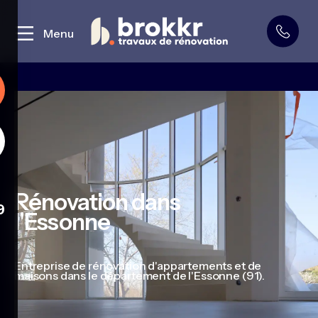
Curage et démolition
Menu
Rénovation dans
9
l'Essonne
Entreprise de rénovation d'appartements et de
maisons dans le département de l'Essonne (91).