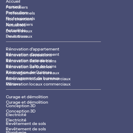
Accueil
Accueil
Particuliers
Particuliers
Professionnels
Professionnels
Nos chantiers
Nos chantiers
Actualités
Actualités
Devis travaux
Devis travaux
Prestations
Rénovation d'appartement
Rénovation d'appartement
Rénovation de maisons
Rénovation de maisons
Rénovation Salle de bains
Rénovation Salle de bains
Rénovation de Cuisines
Rénovation de Cuisines
Aménagement de bureaux
Aménagement de bureaux
Rénovation locaux commerciaux
Rénovation locaux commerciaux
Métiers
Curage et démolition
Curage et démolition
Conception 3D
Conception 3D
Electricité
Electricité
Revêtement de sols
Revêtement de sols
Plomberie