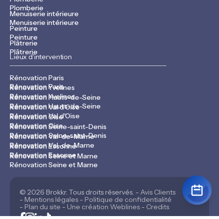
Plomberie
Menuiserie intérieure
Menuiserie intérieure
Peinture
Peinture
Plâtrerie
Plâtrerie
Lieux d'intervention
Rénovation Paris
Rénovation Paris
Rénovation Yvelines
Rénovation Yvelines
Rénovation Hauts-de-Seine
Rénovation Hauts-de-Seine
Rénovation Val d'Oise
Rénovation Val d'Oise
Rénovation Oise
Rénovation Oise
Rénovation Seine-saint-Denis
Rénovation Seine-saint-Denis
Rénovation Val-de-Marne
Rénovation Val-de-Marne
Rénovation Essonne
Rénovation Essonne
Rénovation Seine et Marne
Rénovation Seine et Marne
© 2026 Brokkr. Tous droits réservés. -
Avis Clients
-
Mentions légales
-
Politique de confidentialité
-
Plan du site
-
Une création Weblines
-
Credits