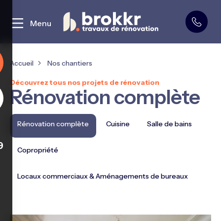
Curage et démolition
Menu
Accueil
Nos chantiers
Découvrez tous nos projets de rénovation
Rénovation complète
Rénovation complète
Cuisine
Salle de bains
9
Copropriété
Locaux commerciaux & Aménagements de bureaux