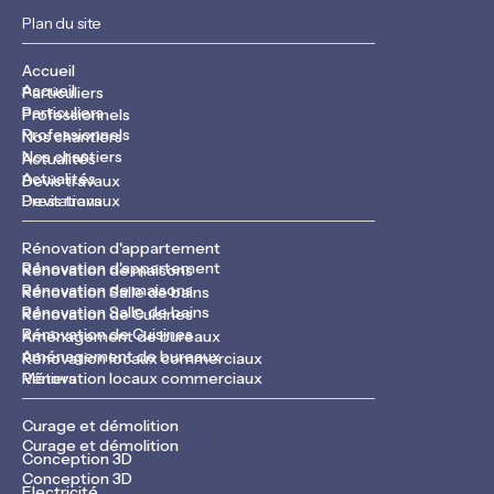
Plan du site
Accueil
Accueil
Particuliers
Particuliers
Professionnels
Professionnels
Nos chantiers
Nos chantiers
Actualités
Actualités
Devis travaux
Devis travaux
Prestations
Rénovation d'appartement
Rénovation d'appartement
Rénovation de maisons
Rénovation de maisons
Rénovation Salle de bains
Rénovation Salle de bains
Rénovation de Cuisines
Rénovation de Cuisines
Aménagement de bureaux
Aménagement de bureaux
Rénovation locaux commerciaux
Rénovation locaux commerciaux
Métiers
Curage et démolition
Curage et démolition
Conception 3D
Conception 3D
Electricité