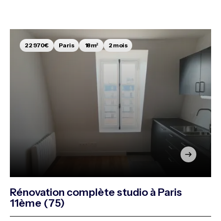
22 970€
Paris
18m²
2 mois
Rénovation complète studio à Paris
11ème (75)