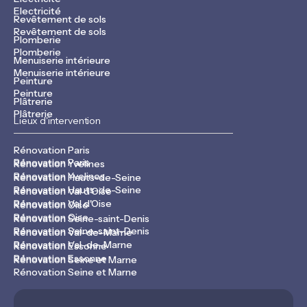
Electricité
Revêtement de sols
Revêtement de sols
Plomberie
Plomberie
Menuiserie intérieure
Menuiserie intérieure
Peinture
Peinture
Plâtrerie
Plâtrerie
Lieux d'intervention
Rénovation Paris
Rénovation Paris
Rénovation Yvelines
Rénovation Yvelines
Rénovation Hauts-de-Seine
Rénovation Hauts-de-Seine
Rénovation Val d'Oise
Rénovation Val d'Oise
Rénovation Oise
Rénovation Oise
Rénovation Seine-saint-Denis
Rénovation Seine-saint-Denis
Rénovation Val-de-Marne
Rénovation Val-de-Marne
Rénovation Essonne
Rénovation Essonne
Rénovation Seine et Marne
Rénovation Seine et Marne