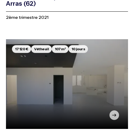
Arras (62)
2ème trimestre 2021
17 120 €
Vétheuil
107 m²
10 jours