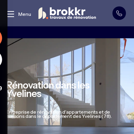
Curage et démolition
Menu
Rénovation dans les
9
Yvelines
Entreprise de rénovation d'appartements et de
maisons dans le département des Yvelines (78).