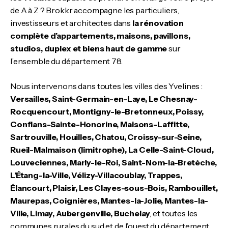
de A à Z ? Brokkr accompagne les particuliers,
investisseurs et architectes dans
la rénovation
complète d’appartements, maisons, pavillons,
studios, duplex et biens haut de gamme
sur
l’ensemble du département 78.
Nous intervenons dans toutes les villes des Yvelines :
Versailles, Saint-Germain-en-Laye, Le Chesnay-
Rocquencourt, Montigny-le-Bretonneux, Poissy,
Conflans-Sainte-Honorine, Maisons-Laffitte,
Sartrouville, Houilles, Chatou, Croissy-sur-Seine,
Rueil-Malmaison (limitrophe), La Celle-Saint-Cloud,
Louveciennes, Marly-le-Roi, Saint-Nom-la-Bretèche,
L’Étang-la-Ville, Vélizy-Villacoublay, Trappes,
Élancourt, Plaisir, Les Clayes-sous-Bois, Rambouillet,
Maurepas, Coignières, Mantes-la-Jolie, Mantes-la-
Ville, Limay, Aubergenville, Buchelay
, et toutes les
communes rurales du sud et de l’ouest du département.