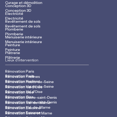
Curage et démolition
Conception 3D
Conception 3D
Electricité
Electricité
Revêtement de sols
Revêtement de sols
Plomberie
Plomberie
Menuiserie intérieure
Menuiserie intérieure
Peinture
Peinture
Plâtrerie
Plâtrerie
Lieux d'intervention
Rénovation Paris
Rénovation Paris
Rénovation Yvelines
Rénovation Yvelines
Rénovation Hauts-de-Seine
Rénovation Hauts-de-Seine
Rénovation Val d'Oise
Rénovation Val d'Oise
Rénovation Oise
Rénovation Oise
Rénovation Seine-saint-Denis
Rénovation Seine-saint-Denis
Rénovation Val-de-Marne
Rénovation Val-de-Marne
Rénovation Essonne
Rénovation Essonne
Rénovation Seine et Marne