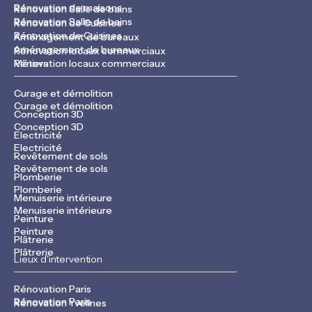
Rénovation de maisons
Rénovation Salle de bains
Rénovation Salle de bains
Rénovation de Cuisines
Rénovation de Cuisines
Aménagement de bureaux
Aménagement de bureaux
Rénovation locaux commerciaux
Rénovation locaux commerciaux
Métiers
Curage et démolition
Curage et démolition
Conception 3D
Conception 3D
Electricité
Electricité
Revêtement de sols
Revêtement de sols
Plomberie
Plomberie
Menuiserie intérieure
Menuiserie intérieure
Peinture
Peinture
Plâtrerie
Plâtrerie
Lieux d'intervention
Rénovation Paris
Rénovation Paris
Rénovation Yvelines