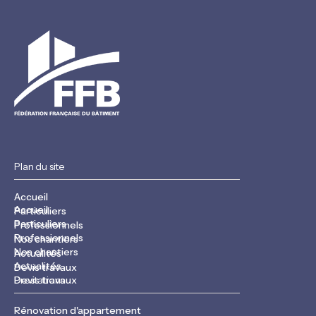
Plan du site
Accueil
Accueil
Particuliers
Particuliers
Professionnels
Professionnels
Nos chantiers
Nos chantiers
Actualités
Actualités
Devis travaux
Devis travaux
Prestations
Rénovation d'appartement