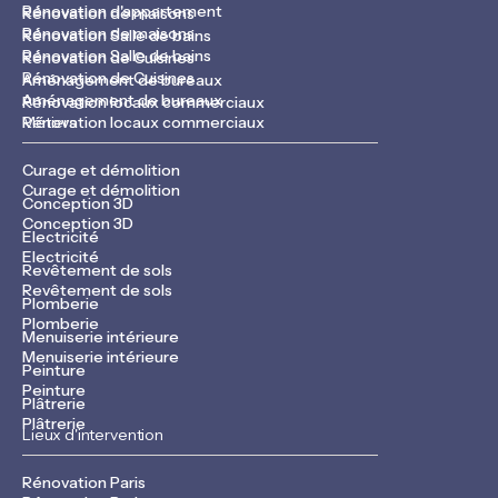
Rénovation d'appartement
Rénovation de maisons
Rénovation de maisons
Rénovation Salle de bains
Rénovation Salle de bains
Rénovation de Cuisines
Rénovation de Cuisines
Aménagement de bureaux
Aménagement de bureaux
Rénovation locaux commerciaux
Rénovation locaux commerciaux
Métiers
Curage et démolition
Curage et démolition
Conception 3D
Conception 3D
Electricité
Electricité
Revêtement de sols
Revêtement de sols
Plomberie
Plomberie
Menuiserie intérieure
Menuiserie intérieure
Peinture
Peinture
Plâtrerie
Plâtrerie
Lieux d'intervention
Rénovation Paris