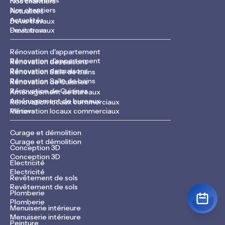
Nos chantiers
Nos chantiers
Actualités
Actualités
Devis travaux
Devis travaux
Prestations
Rénovation d'appartement
Rénovation d'appartement
Rénovation de maisons
Rénovation de maisons
Rénovation Salle de bains
Rénovation Salle de bains
Rénovation de Cuisines
Rénovation de Cuisines
Aménagement de bureaux
Aménagement de bureaux
Rénovation locaux commerciaux
Rénovation locaux commerciaux
Métiers
Curage et démolition
Curage et démolition
Conception 3D
Conception 3D
Electricité
Electricité
Revêtement de sols
Revêtement de sols
Plomberie
Plomberie
Menuiserie intérieure
Menuiserie intérieure
Peinture