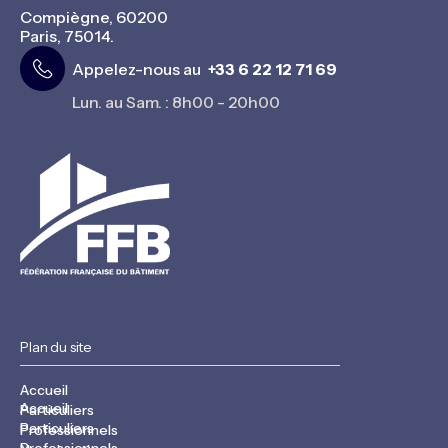
Compiègne, 60200
Paris, 75014.
Appelez-nous au
+33 6 22 12 71 69
Lun. au Sam. : 8h00 - 20h00
Plan du site
Accueil
Accueil
Particuliers
Particuliers
Professionnels
Professionnels