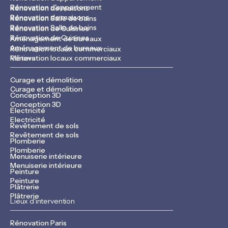
Rénovation d'appartement
Rénovation de maisons
Rénovation de maisons
Rénovation Salle de bains
Rénovation Salle de bains
Rénovation de Cuisines
Rénovation de Cuisines
Aménagement de bureaux
Aménagement de bureaux
Rénovation locaux commerciaux
Rénovation locaux commerciaux
Métiers
Curage et démolition
Curage et démolition
Conception 3D
Conception 3D
Electricité
Electricité
Revêtement de sols
Revêtement de sols
Plomberie
Plomberie
Menuiserie intérieure
Menuiserie intérieure
Peinture
Peinture
Plâtrerie
Plâtrerie
Lieux d'intervention
Rénovation Paris