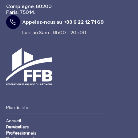
Compiègne, 60200
Paris, 75014.
Appelez-nous au
+33 6 22 12 71 69
Lun. au Sam. : 8h00 - 20h00
Plan du site
Accueil
Accueil
Particuliers
Particuliers
Professionnels