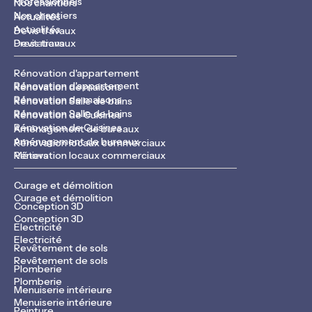
Professionnels
Nos chantiers
Nos chantiers
Actualités
Actualités
Devis travaux
Devis travaux
Prestations
Rénovation d'appartement
Rénovation d'appartement
Rénovation de maisons
Rénovation de maisons
Rénovation Salle de bains
Rénovation Salle de bains
Rénovation de Cuisines
Rénovation de Cuisines
Aménagement de bureaux
Aménagement de bureaux
Rénovation locaux commerciaux
Rénovation locaux commerciaux
Métiers
Curage et démolition
Curage et démolition
Conception 3D
Conception 3D
Electricité
Electricité
Revêtement de sols
Revêtement de sols
Plomberie
Plomberie
Menuiserie intérieure
Menuiserie intérieure
Peinture