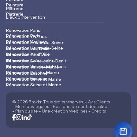
Peinture
Plâtrerie
Plâtrerie
Lieux d'intervention
Rénovation Paris
Rénovation Paris
Rénovation Yvelines
Rénovation Yvelines
Rénovation Hauts-de-Seine
Rénovation Hauts-de-Seine
Rénovation Val d'Oise
Rénovation Val d'Oise
Rénovation Oise
Rénovation Oise
Rénovation Seine-saint-Denis
Rénovation Seine-saint-Denis
Rénovation Val-de-Marne
Rénovation Val-de-Marne
Rénovation Essonne
Rénovation Essonne
Rénovation Seine et Marne
Rénovation Seine et Marne
© 2026 Brokkr. Tous droits réservés. -
Avis Clients
-
Mentions légales
-
Politique de confidentialité
-
Plan du site
-
Une création Weblines
-
Credits