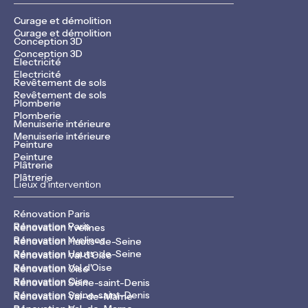
Curage et démolition
Curage et démolition
Conception 3D
Conception 3D
Electricité
Electricité
Revêtement de sols
Revêtement de sols
Plomberie
Plomberie
Menuiserie intérieure
Menuiserie intérieure
Peinture
Peinture
Plâtrerie
Plâtrerie
Lieux d'intervention
Rénovation Paris
Rénovation Paris
Rénovation Yvelines
Rénovation Yvelines
Rénovation Hauts-de-Seine
Rénovation Hauts-de-Seine
Rénovation Val d'Oise
Rénovation Val d'Oise
Rénovation Oise
Rénovation Oise
Rénovation Seine-saint-Denis
Rénovation Seine-saint-Denis
Rénovation Val-de-Marne