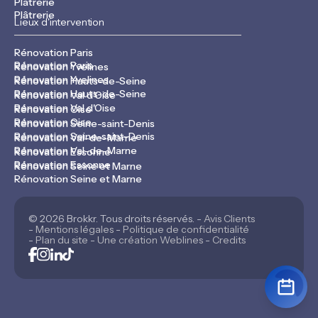
Plâtrerie
Plâtrerie
Lieux d'intervention
Rénovation Paris
Rénovation Paris
Rénovation Yvelines
Rénovation Yvelines
Rénovation Hauts-de-Seine
Rénovation Hauts-de-Seine
Rénovation Val d'Oise
Rénovation Val d'Oise
Rénovation Oise
Rénovation Oise
Rénovation Seine-saint-Denis
Rénovation Seine-saint-Denis
Rénovation Val-de-Marne
Rénovation Val-de-Marne
Rénovation Essonne
Rénovation Essonne
Rénovation Seine et Marne
Rénovation Seine et Marne
© 2026 Brokkr. Tous droits réservés. -
Avis Clients
-
Mentions légales
-
Politique de confidentialité
-
Plan du site
-
Une création Weblines
-
Credits