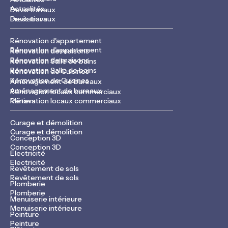
Actualités
Devis travaux
Devis travaux
Prestations
Rénovation d'appartement
Rénovation d'appartement
Rénovation de maisons
Rénovation de maisons
Rénovation Salle de bains
Rénovation Salle de bains
Rénovation de Cuisines
Rénovation de Cuisines
Aménagement de bureaux
Aménagement de bureaux
Rénovation locaux commerciaux
Rénovation locaux commerciaux
Métiers
Curage et démolition
Curage et démolition
Conception 3D
Conception 3D
Electricité
Electricité
Revêtement de sols
Revêtement de sols
Plomberie
Plomberie
Menuiserie intérieure
Menuiserie intérieure
Peinture
Peinture