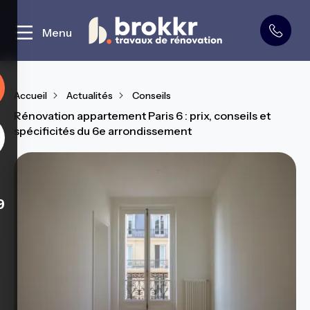
Curage et démolition
Menu
Accueil
Actualités
Conseils
Rénovation appartement Paris 6 : prix, conseils et
spécificités du 6e arrondissement
9