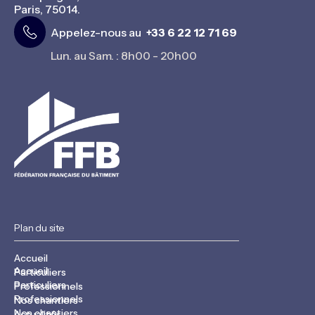
Paris, 75014.
Appelez-nous au
+33 6 22 12 71 69
Lun. au Sam. : 8h00 - 20h00
Plan du site
Accueil
Accueil
Particuliers
Particuliers
Professionnels
Professionnels
Nos chantiers
Nos chantiers
Actualités