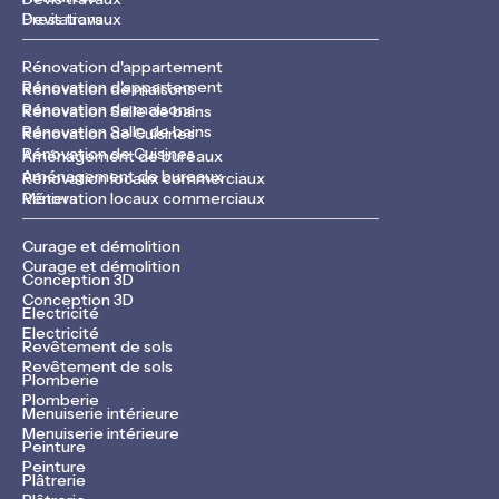
Devis travaux
Prestations
Rénovation d'appartement
Rénovation d'appartement
Rénovation de maisons
Rénovation de maisons
Rénovation Salle de bains
Rénovation Salle de bains
Rénovation de Cuisines
Rénovation de Cuisines
Aménagement de bureaux
Aménagement de bureaux
Rénovation locaux commerciaux
Rénovation locaux commerciaux
Métiers
Curage et démolition
Curage et démolition
Conception 3D
Conception 3D
Electricité
Electricité
Revêtement de sols
Revêtement de sols
Plomberie
Plomberie
Menuiserie intérieure
Menuiserie intérieure
Peinture
Peinture
Plâtrerie