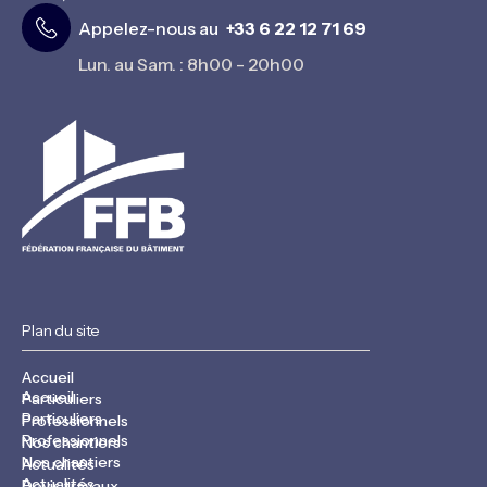
Appelez-nous au
+33 6 22 12 71 69
Lun. au Sam. : 8h00 - 20h00
Plan du site
Accueil
Accueil
Particuliers
Particuliers
Professionnels
Professionnels
Nos chantiers
Nos chantiers
Actualités
Actualités
Devis travaux