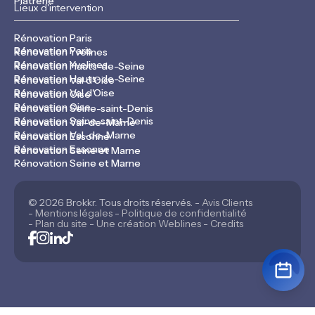
Plâtrerie
Lieux d'intervention
Rénovation Paris
Rénovation Paris
Rénovation Yvelines
Rénovation Yvelines
Rénovation Hauts-de-Seine
Rénovation Hauts-de-Seine
Rénovation Val d'Oise
Rénovation Val d'Oise
Rénovation Oise
Rénovation Oise
Rénovation Seine-saint-Denis
Rénovation Seine-saint-Denis
Rénovation Val-de-Marne
Rénovation Val-de-Marne
Rénovation Essonne
Rénovation Essonne
Rénovation Seine et Marne
Rénovation Seine et Marne
© 2026 Brokkr. Tous droits réservés. -
Avis Clients
-
Mentions légales
-
Politique de confidentialité
-
Plan du site
-
Une création Weblines
-
Credits