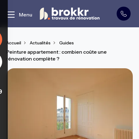
Curage et démolition
Menu
Accueil
Actualités
Guides
Peinture appartement : combien coûte une
rénovation complète ?
9