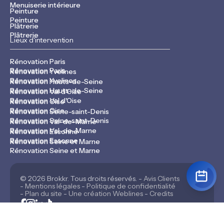
Menuiserie intérieure
Peinture
Peinture
Plâtrerie
Plâtrerie
Lieux d'intervention
Rénovation Paris
Rénovation Paris
Rénovation Yvelines
Rénovation Yvelines
Rénovation Hauts-de-Seine
Rénovation Hauts-de-Seine
Rénovation Val d'Oise
Rénovation Val d'Oise
Rénovation Oise
Rénovation Oise
Rénovation Seine-saint-Denis
Rénovation Seine-saint-Denis
Rénovation Val-de-Marne
Rénovation Val-de-Marne
Rénovation Essonne
Rénovation Essonne
Rénovation Seine et Marne
Rénovation Seine et Marne
© 2026 Brokkr. Tous droits réservés. -
Avis Clients
-
Mentions légales
-
Politique de confidentialité
-
Plan du site
-
Une création Weblines
-
Credits