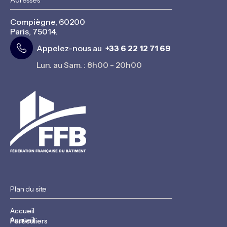
Adresses
Compiègne, 60200
Paris, 75014.
Appelez-nous au
+33 6 22 12 71 69
Lun. au Sam. : 8h00 - 20h00
Plan du site
Accueil
Accueil
Particuliers