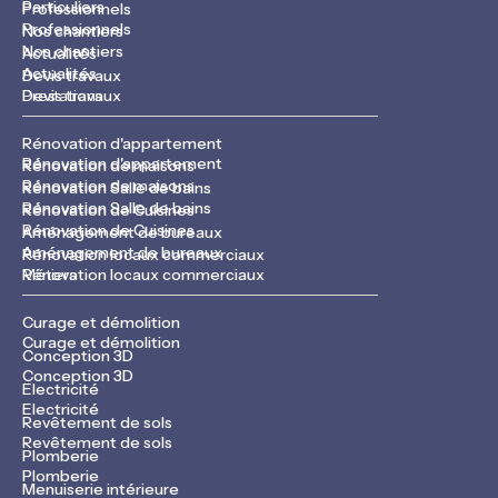
Particuliers
Professionnels
Professionnels
Nos chantiers
Nos chantiers
Actualités
Actualités
Devis travaux
Devis travaux
Prestations
Rénovation d'appartement
Rénovation d'appartement
Rénovation de maisons
Rénovation de maisons
Rénovation Salle de bains
Rénovation Salle de bains
Rénovation de Cuisines
Rénovation de Cuisines
Aménagement de bureaux
Aménagement de bureaux
Rénovation locaux commerciaux
Rénovation locaux commerciaux
Métiers
Curage et démolition
Curage et démolition
Conception 3D
Conception 3D
Electricité
Electricité
Revêtement de sols
Revêtement de sols
Plomberie
Plomberie
Menuiserie intérieure