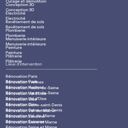
Curage et démolition
Conception 3D
Conception 3D
Electricité
Electricité
Revêtement de sols
Revêtement de sols
Plomberie
Plomberie
Menuiserie intérieure
Menuiserie intérieure
Peinture
Peinture
Plâtrerie
Plâtrerie
Lieux d'intervention
Rénovation Paris
Rénovation Paris
Rénovation Yvelines
Rénovation Yvelines
Rénovation Hauts-de-Seine
Rénovation Hauts-de-Seine
Rénovation Val d'Oise
Rénovation Val d'Oise
Rénovation Oise
Rénovation Oise
Rénovation Seine-saint-Denis
Rénovation Seine-saint-Denis
Rénovation Val-de-Marne
Rénovation Val-de-Marne
Rénovation Essonne
Rénovation Essonne
Rénovation Seine et Marne
Rénovation Seine et Marne