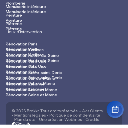
Plomberie
Menuiserie intérieure
Menuiserie intérieure
Peinture
Peinture
Plâtrerie
Plâtrerie
Lieux d'intervention
Rénovation Paris
Rénovation Paris
Rénovation Yvelines
Rénovation Yvelines
Rénovation Hauts-de-Seine
Rénovation Hauts-de-Seine
Rénovation Val d'Oise
Rénovation Val d'Oise
Rénovation Oise
Rénovation Oise
Rénovation Seine-saint-Denis
Rénovation Seine-saint-Denis
Rénovation Val-de-Marne
Rénovation Val-de-Marne
Rénovation Essonne
Rénovation Essonne
Rénovation Seine et Marne
Rénovation Seine et Marne
© 2026 Brokkr. Tous droits réservés. -
Avis Clients
-
Mentions légales
-
Politique de confidentialité
-
Plan du site
-
Une création Weblines
-
Credits