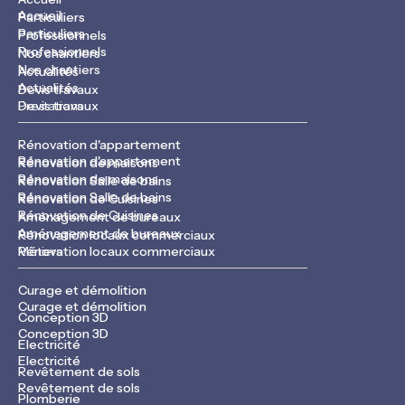
Accueil
Particuliers
Particuliers
Professionnels
Professionnels
Nos chantiers
Nos chantiers
Actualités
Actualités
Devis travaux
Devis travaux
Prestations
Rénovation d'appartement
Rénovation d'appartement
Rénovation de maisons
Rénovation de maisons
Rénovation Salle de bains
Rénovation Salle de bains
Rénovation de Cuisines
Rénovation de Cuisines
Aménagement de bureaux
Aménagement de bureaux
Rénovation locaux commerciaux
Rénovation locaux commerciaux
Métiers
Curage et démolition
Curage et démolition
Conception 3D
Conception 3D
Electricité
Electricité
Revêtement de sols
Revêtement de sols
Plomberie