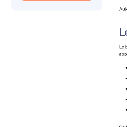
Auj
L
Le 
appa