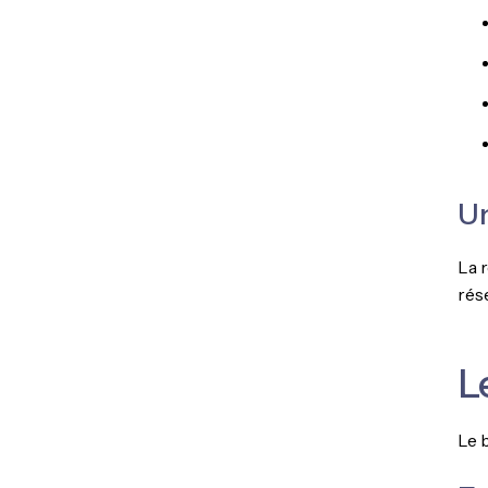
Un
La 
rés
L
Le 