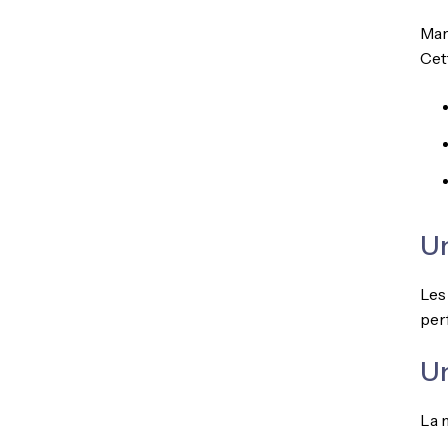
Mar
Cet
Un
Les
per
Un
La 