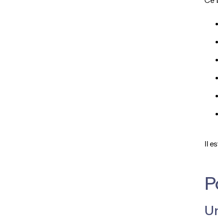
Ce b
Il 
P
Un