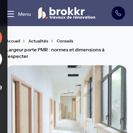
Curage et démolition
Menu
Accueil
Actualités
Conseils
Largeur porte PMR : normes et dimensions à
respecter
9