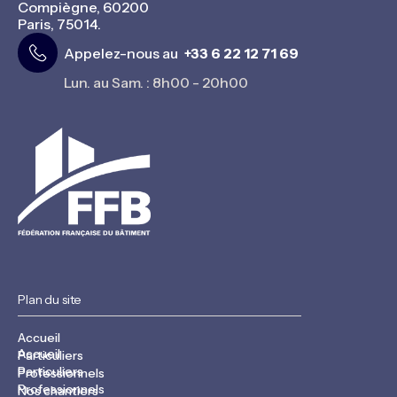
Compiègne, 60200
Paris, 75014.
Appelez-nous au
+33 6 22 12 71 69
Lun. au Sam. : 8h00 - 20h00
Plan du site
Accueil
Accueil
Particuliers
Particuliers
Professionnels
Professionnels
Nos chantiers