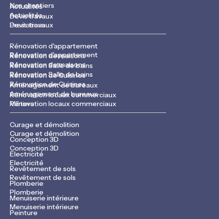
Nos chantiers
Actualités
Actualités
Devis travaux
Devis travaux
Prestations
Rénovation d'appartement
Rénovation d'appartement
Rénovation de maisons
Rénovation de maisons
Rénovation Salle de bains
Rénovation Salle de bains
Rénovation de Cuisines
Rénovation de Cuisines
Aménagement de bureaux
Aménagement de bureaux
Rénovation locaux commerciaux
Rénovation locaux commerciaux
Métiers
Curage et démolition
Curage et démolition
Conception 3D
Conception 3D
Electricité
Electricité
Revêtement de sols
Revêtement de sols
Plomberie
Plomberie
Menuiserie intérieure
Menuiserie intérieure
Peinture