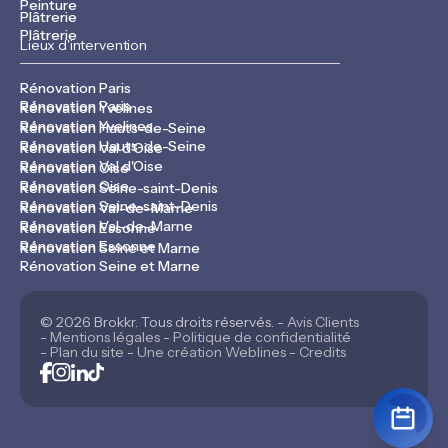
Peinture
Plâtrerie
Plâtrerie
Lieux d'intervention
Rénovation Paris
Rénovation Paris
Rénovation Yvelines
Rénovation Yvelines
Rénovation Hauts-de-Seine
Rénovation Hauts-de-Seine
Rénovation Val d'Oise
Rénovation Val d'Oise
Rénovation Oise
Rénovation Oise
Rénovation Seine-saint-Denis
Rénovation Seine-saint-Denis
Rénovation Val-de-Marne
Rénovation Val-de-Marne
Rénovation Essonne
Rénovation Essonne
Rénovation Seine et Marne
Rénovation Seine et Marne
© 2026 Brokkr. Tous droits réservés. -
Avis Clients
-
Mentions légales
-
Politique de confidentialité
-
Plan du site
-
Une création Weblines
-
Credits