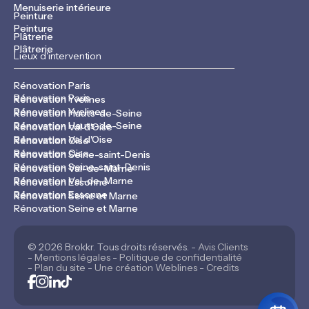
Menuiserie intérieure
Peinture
Peinture
Plâtrerie
Plâtrerie
Lieux d'intervention
Rénovation Paris
Rénovation Paris
Rénovation Yvelines
Rénovation Yvelines
Rénovation Hauts-de-Seine
Rénovation Hauts-de-Seine
Rénovation Val d'Oise
Rénovation Val d'Oise
Rénovation Oise
Rénovation Oise
Rénovation Seine-saint-Denis
Rénovation Seine-saint-Denis
Rénovation Val-de-Marne
Rénovation Val-de-Marne
Rénovation Essonne
Rénovation Essonne
Rénovation Seine et Marne
Rénovation Seine et Marne
© 2026 Brokkr. Tous droits réservés. -
Avis Clients
-
Mentions légales
-
Politique de confidentialité
-
Plan du site
-
Une création Weblines
-
Credits