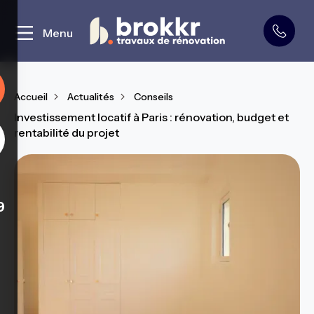
Curage et démolition
Menu
Accueil
Actualités
Conseils
Investissement locatif à Paris : rénovation, budget et
rentabilité du projet
9