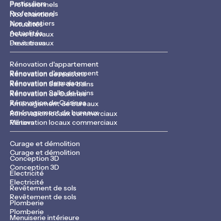
Particuliers
Professionnels
Professionnels
Nos chantiers
Nos chantiers
Actualités
Actualités
Devis travaux
Devis travaux
Prestations
Rénovation d'appartement
Rénovation d'appartement
Rénovation de maisons
Rénovation de maisons
Rénovation Salle de bains
Rénovation Salle de bains
Rénovation de Cuisines
Rénovation de Cuisines
Aménagement de bureaux
Aménagement de bureaux
Rénovation locaux commerciaux
Rénovation locaux commerciaux
Métiers
Curage et démolition
Curage et démolition
Conception 3D
Conception 3D
Electricité
Electricité
Revêtement de sols
Revêtement de sols
Plomberie
Plomberie
Menuiserie intérieure