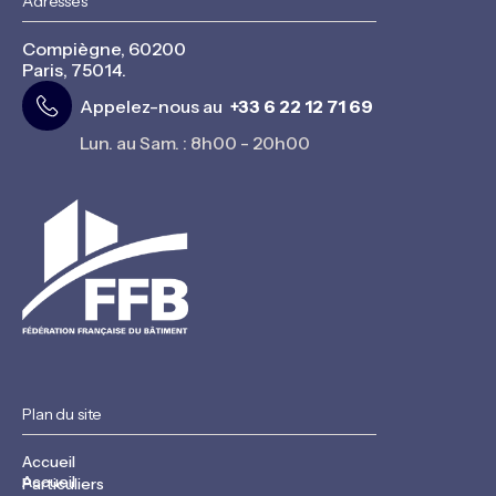
Adresses
Compiègne, 60200
Paris, 75014.
Appelez-nous au
+33 6 22 12 71 69
Lun. au Sam. : 8h00 - 20h00
Plan du site
Accueil
Accueil
Particuliers