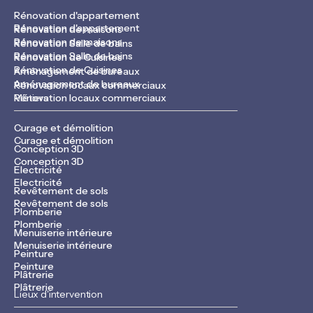
Rénovation d'appartement
Rénovation d'appartement
Rénovation de maisons
Rénovation de maisons
Rénovation Salle de bains
Rénovation Salle de bains
Rénovation de Cuisines
Rénovation de Cuisines
Aménagement de bureaux
Aménagement de bureaux
Rénovation locaux commerciaux
Rénovation locaux commerciaux
Métiers
Curage et démolition
Curage et démolition
Conception 3D
Conception 3D
Electricité
Electricité
Revêtement de sols
Revêtement de sols
Plomberie
Plomberie
Menuiserie intérieure
Menuiserie intérieure
Peinture
Peinture
Plâtrerie
Plâtrerie
Lieux d'intervention