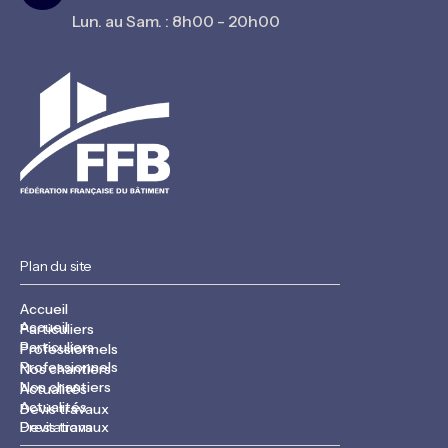
Lun. au Sam. : 8h00 - 20h00
Plan du site
Accueil
Accueil
Particuliers
Particuliers
Professionnels
Professionnels
Nos chantiers
Nos chantiers
Actualités
Actualités
Devis travaux
Devis travaux
Prestations