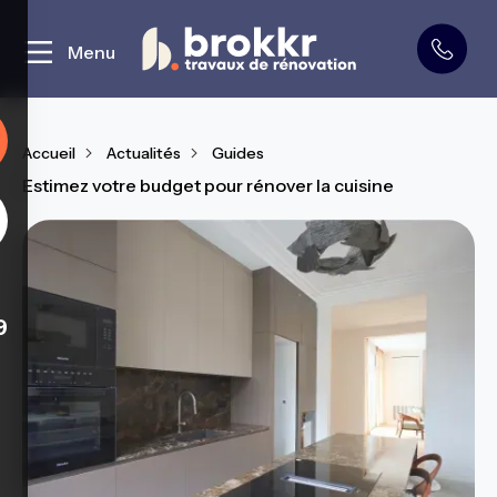
Curage et démolition
Menu
Accueil
Actualités
Guides
Estimez votre budget pour rénover la cuisine
9