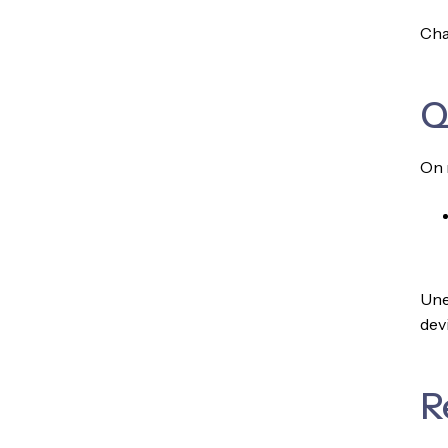
Chaq
Q
On n
Une 
dev
R