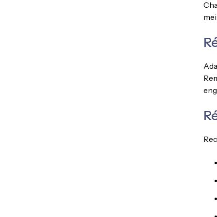
Cha
mei
Ré
Adap
Rem
eng
R
Rec