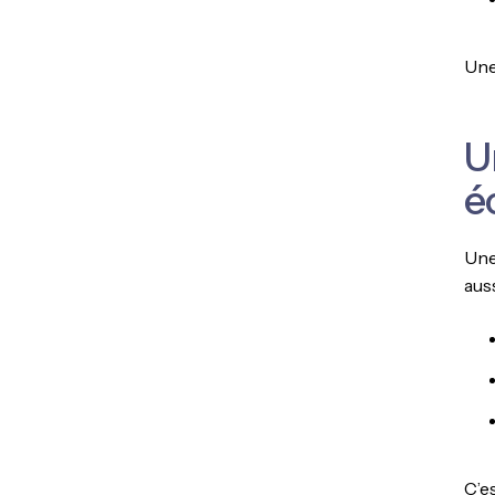
Une
U
é
Une
auss
C’e