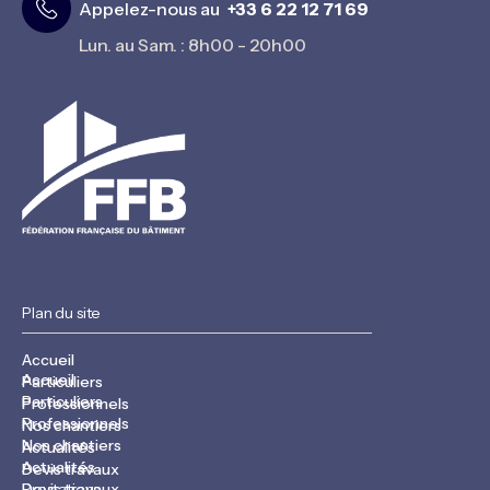
Appelez-nous au
+33 6 22 12 71 69
Lun. au Sam. : 8h00 - 20h00
Plan du site
Accueil
Accueil
Particuliers
Particuliers
Professionnels
Professionnels
Nos chantiers
Nos chantiers
Actualités
Actualités
Devis travaux
Devis travaux
Prestations