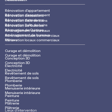
Rénovation d'appartement
Rénovation d'appartement
Rénovation de maisons
Rénovation de maisons
Rénovation Salle de bains
Rénovation Salle de bains
Rénovation de Cuisines
Rénovation de Cuisines
Aménagement de bureaux
Aménagement de bureaux
Rénovation locaux commerciaux
Rénovation locaux commerciaux
Métiers
Curage et démolition
Curage et démolition
Conception 3D
Conception 3D
Electricité
Electricité
Revêtement de sols
Revêtement de sols
Plomberie
Plomberie
Menuiserie intérieure
Menuiserie intérieure
Peinture
Peinture
Plâtrerie
Plâtrerie
Lieux d'intervention