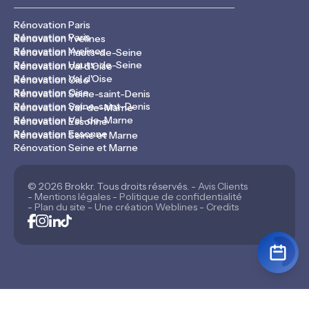
Rénovation Paris
Rénovation Paris
Rénovation Yvelines
Rénovation Yvelines
Rénovation Hauts-de-Seine
Rénovation Hauts-de-Seine
Rénovation Val d'Oise
Rénovation Val d'Oise
Rénovation Oise
Rénovation Oise
Rénovation Seine-saint-Denis
Rénovation Seine-saint-Denis
Rénovation Val-de-Marne
Rénovation Val-de-Marne
Rénovation Essonne
Rénovation Essonne
Rénovation Seine et Marne
Rénovation Seine et Marne
© 2026 Brokkr. Tous droits réservés. -
Avis Clients
-
Mentions légales
-
Politique de confidentialité
-
Plan du site
-
Une création Weblines
-
Credits