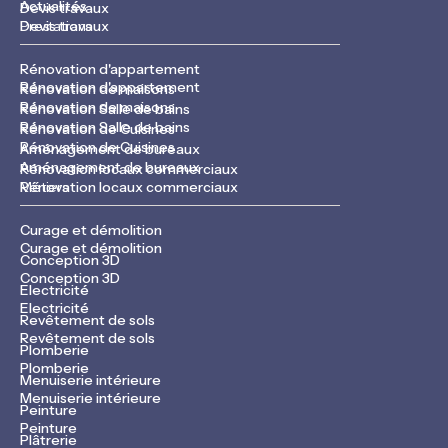
Actualités
Devis travaux
Devis travaux
Prestations
Rénovation d'appartement
Rénovation d'appartement
Rénovation de maisons
Rénovation de maisons
Rénovation Salle de bains
Rénovation Salle de bains
Rénovation de Cuisines
Rénovation de Cuisines
Aménagement de bureaux
Aménagement de bureaux
Rénovation locaux commerciaux
Rénovation locaux commerciaux
Métiers
Curage et démolition
Curage et démolition
Conception 3D
Conception 3D
Electricité
Electricité
Revêtement de sols
Revêtement de sols
Plomberie
Plomberie
Menuiserie intérieure
Menuiserie intérieure
Peinture
Peinture
Plâtrerie