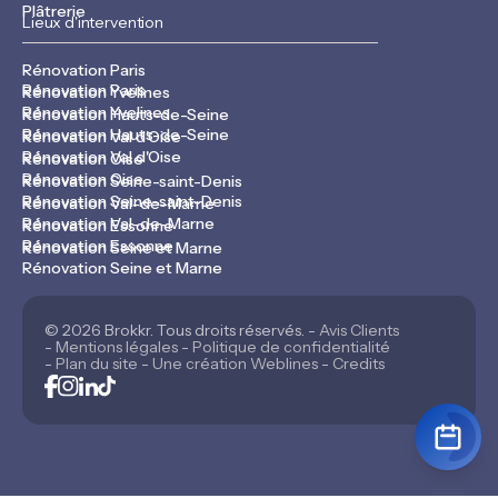
Plâtrerie
Lieux d'intervention
Rénovation Paris
Rénovation Paris
Rénovation Yvelines
Rénovation Yvelines
Rénovation Hauts-de-Seine
Rénovation Hauts-de-Seine
Rénovation Val d'Oise
Rénovation Val d'Oise
Rénovation Oise
Rénovation Oise
Rénovation Seine-saint-Denis
Rénovation Seine-saint-Denis
Rénovation Val-de-Marne
Rénovation Val-de-Marne
Rénovation Essonne
Rénovation Essonne
Rénovation Seine et Marne
Rénovation Seine et Marne
© 2026 Brokkr. Tous droits réservés. -
Avis Clients
-
Mentions légales
-
Politique de confidentialité
-
Plan du site
-
Une création Weblines
-
Credits