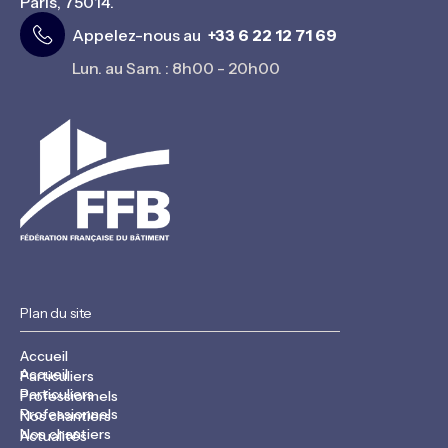
Paris, 75014.
Appelez-nous au
+33 6 22 12 71 69
Lun. au Sam. : 8h00 - 20h00
Plan du site
Accueil
Accueil
Particuliers
Particuliers
Professionnels
Professionnels
Nos chantiers
Nos chantiers
Actualités