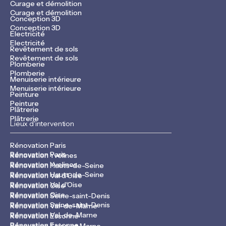
Curage et démolition
Curage et démolition
Conception 3D
Conception 3D
Electricité
Electricité
Revêtement de sols
Revêtement de sols
Plomberie
Plomberie
Menuiserie intérieure
Menuiserie intérieure
Peinture
Peinture
Plâtrerie
Plâtrerie
Lieux d'intervention
Rénovation Paris
Rénovation Paris
Rénovation Yvelines
Rénovation Yvelines
Rénovation Hauts-de-Seine
Rénovation Hauts-de-Seine
Rénovation Val d'Oise
Rénovation Val d'Oise
Rénovation Oise
Rénovation Oise
Rénovation Seine-saint-Denis
Rénovation Seine-saint-Denis
Rénovation Val-de-Marne
Rénovation Val-de-Marne
Rénovation Essonne
Rénovation Essonne
Rénovation Seine et Marne