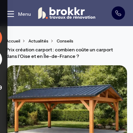
Curage et démolition
Menu
Accueil
Actualités
Conseils
Prix création carport : combien coûte un carport
dans l’Oise et en Île-de-France ?
9