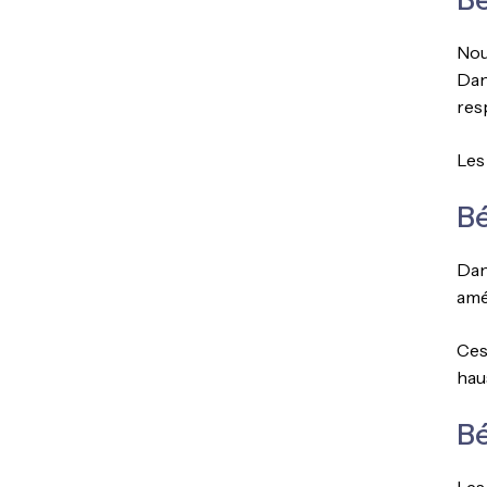
Nou
Dan
res
Les
Bé
Dan
amé
Ces
hau
Bé