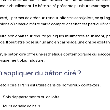
andir visuellement. Le béton ciré présente plusieurs avantages
bord, il permet de créer un rendu uniforme sans joints, ce qui 
isiens où chaque mètre carré compte, cet effet est particulièr
uite, son épaisseur réduite (quelques millimètres seulement) 
rde. Il peut être posé sur un ancien carrelage, une chape exis
in, le béton ciré offre une esthétique contemporaine qui s’acco
nagement plus industriel.
 appliquer du béton ciré ?
béton ciré à Paris est utilisé dans de nombreux contextes :
Sols d’appartements ou de lofts
Murs de salle de bain