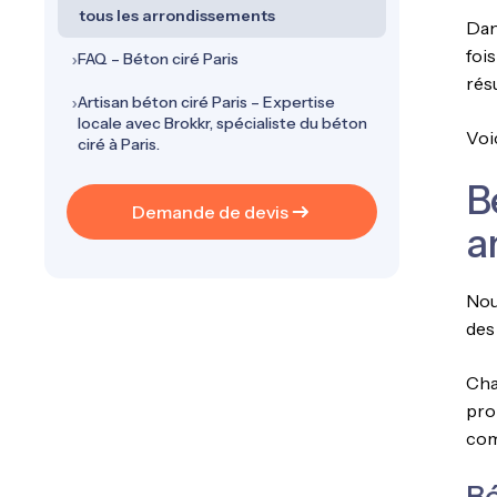
tous les arrondissements
Dans
fois
FAQ – Béton ciré Paris
résu
Artisan béton ciré Paris – Expertise
locale avec Brokkr, spécialiste du béton
Voi
ciré à Paris.
B
Demande de devis
a
Nou
des
Cha
pro
com
Bé