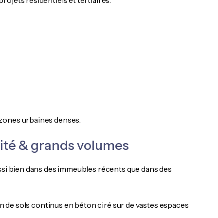
ojets résidentiels et tertiaires.
 zones urbaines denses.
rnité & grands volumes
ussi bien dans des immeubles récents que dans des
ion de sols continus en béton ciré sur de vastes espaces