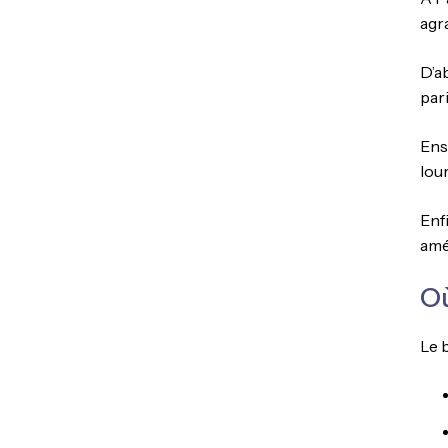
agr
D’a
par
Ens
lou
Enf
amé
Où
Le 