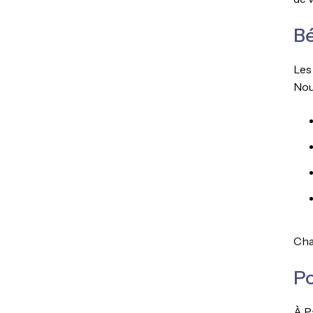
Bé
Les
Nous
Cha
Po
À P