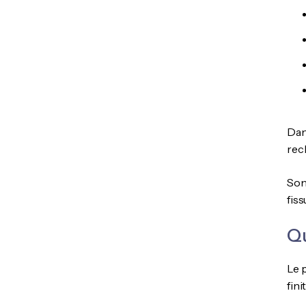
Dans
rec
Son
fis
Qu
Le p
fini