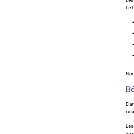
Les
Le 
Nou
Bé
Dan
rés
Les
de 