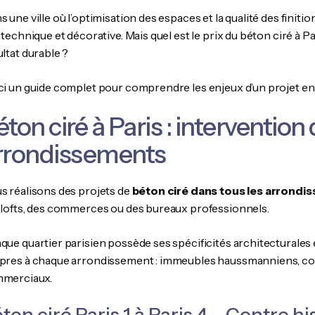
 une ville où l’optimisation des espaces et la qualité des finitio
 technique et décorative. Mais quel est le prix du béton ciré à 
ltat durable ?
ci un guide complet pour comprendre les enjeux d’un projet en b
éton ciré à Paris : intervention
rrondissements
s réalisons des projets de
béton ciré dans tous les arrondi
 lofts, des commerces ou des bureaux professionnels.
que quartier parisien possède ses spécificités architecturales
pres à chaque arrondissement : immeubles haussmanniens, co
merciaux.
ton ciré Paris 1 à Paris 4 – Centre h