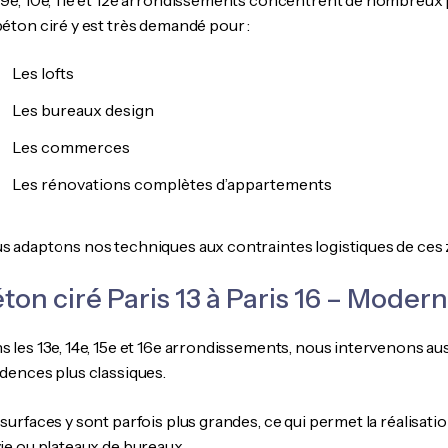
 9e, 10e, 11e et 12e arrondissements concentrent de nombreux pr
béton ciré y est très demandé pour :
Les lofts
Les bureaux design
Les commerces
Les rénovations complètes d’appartements
s adaptons nos techniques aux contraintes logistiques de ces
ton ciré Paris 13 à Paris 16 – Mode
s les 13e, 14e, 15e et 16e arrondissements, nous intervenons a
idences plus classiques.
 surfaces y sont parfois plus grandes, ce qui permet la réalisat
vie ou plateaux de bureaux.