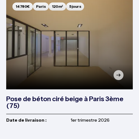
14 780€
Paris
120m²
5 jours
Pose de béton ciré beige à Paris 3ème
(75)
Date de livraison :
1er trimestre 2026