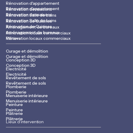
Rénovation d'appartement
Rénovation d'appartement
Rénovation de maisons
Rénovation de maisons
Rénovation Salle de bains
Rénovation Salle de bains
Rénovation de Cuisines
Rénovation de Cuisines
Aménagement de bureaux
Aménagement de bureaux
Rénovation locaux commerciaux
Rénovation locaux commerciaux
Métiers
Curage et démolition
Curage et démolition
Conception 3D
Conception 3D
Electricité
Electricité
Revêtement de sols
Revêtement de sols
Plomberie
Plomberie
Menuiserie intérieure
Menuiserie intérieure
Peinture
Peinture
Plâtrerie
Plâtrerie
Lieux d'intervention