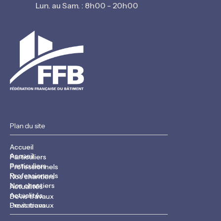
Lun. au Sam. : 8h00 - 20h00
Plan du site
Accueil
Accueil
Particuliers
Particuliers
Professionnels
Professionnels
Nos chantiers
Nos chantiers
Actualités
Actualités
Devis travaux
Devis travaux
Prestations