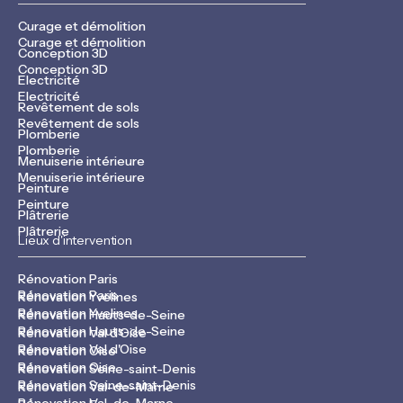
Curage et démolition
Curage et démolition
Conception 3D
Conception 3D
Electricité
Electricité
Revêtement de sols
Revêtement de sols
Plomberie
Plomberie
Menuiserie intérieure
Menuiserie intérieure
Peinture
Peinture
Plâtrerie
Plâtrerie
Lieux d'intervention
Rénovation Paris
Rénovation Paris
Rénovation Yvelines
Rénovation Yvelines
Rénovation Hauts-de-Seine
Rénovation Hauts-de-Seine
Rénovation Val d'Oise
Rénovation Val d'Oise
Rénovation Oise
Rénovation Oise
Rénovation Seine-saint-Denis
Rénovation Seine-saint-Denis
Rénovation Val-de-Marne
Rénovation Val-de-Marne