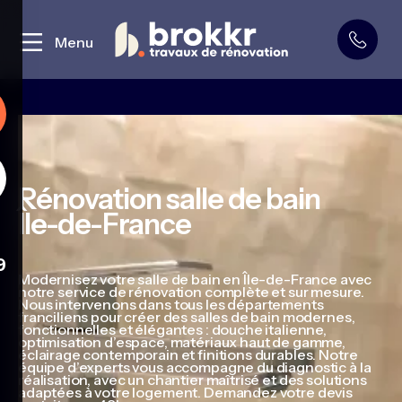
Curage et démolition
Menu
Rénovation salle de bain
Île-de-France
9
Modernisez votre salle de bain en Île-de-France avec
notre service de rénovation complète et sur mesure.
Nous intervenons dans tous les départements
franciliens pour créer des salles de bain modernes,
fonctionnelles et élégantes : douche italienne,
optimisation d’espace, matériaux haut de gamme,
éclairage contemporain et finitions durables. Notre
équipe d’experts vous accompagne du diagnostic à la
réalisation, avec un chantier maîtrisé et des solutions
adaptées à votre logement. Demandez votre devis