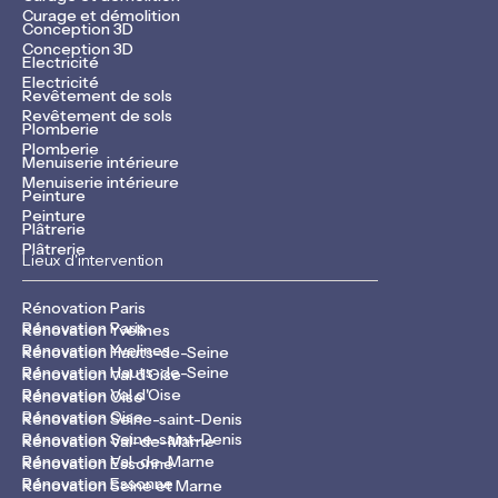
Curage et démolition
Conception 3D
Conception 3D
Electricité
Electricité
Revêtement de sols
Revêtement de sols
Plomberie
Plomberie
Menuiserie intérieure
Menuiserie intérieure
Peinture
Peinture
Plâtrerie
Plâtrerie
Lieux d'intervention
Rénovation Paris
Rénovation Paris
Rénovation Yvelines
Rénovation Yvelines
Rénovation Hauts-de-Seine
Rénovation Hauts-de-Seine
Rénovation Val d'Oise
Rénovation Val d'Oise
Rénovation Oise
Rénovation Oise
Rénovation Seine-saint-Denis
Rénovation Seine-saint-Denis
Rénovation Val-de-Marne
Rénovation Val-de-Marne
Rénovation Essonne
Rénovation Essonne
Rénovation Seine et Marne