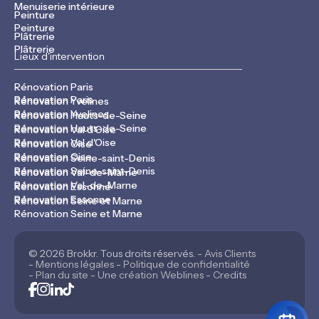
Menuiserie intérieure
Peinture
Peinture
Plâtrerie
Plâtrerie
Lieux d'intervention
Rénovation Paris
Rénovation Paris
Rénovation Yvelines
Rénovation Yvelines
Rénovation Hauts-de-Seine
Rénovation Hauts-de-Seine
Rénovation Val d'Oise
Rénovation Val d'Oise
Rénovation Oise
Rénovation Oise
Rénovation Seine-saint-Denis
Rénovation Seine-saint-Denis
Rénovation Val-de-Marne
Rénovation Val-de-Marne
Rénovation Essonne
Rénovation Essonne
Rénovation Seine et Marne
Rénovation Seine et Marne
© 2026 Brokkr. Tous droits réservés. -
Avis Clients
-
Mentions légales
-
Politique de confidentialité
-
Plan du site
-
Une création Weblines
-
Credits