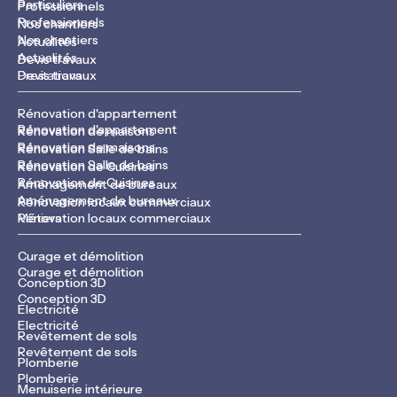
Particuliers
Professionnels
Professionnels
Nos chantiers
Nos chantiers
Actualités
Actualités
Devis travaux
Devis travaux
Prestations
Rénovation d'appartement
Rénovation d'appartement
Rénovation de maisons
Rénovation de maisons
Rénovation Salle de bains
Rénovation Salle de bains
Rénovation de Cuisines
Rénovation de Cuisines
Aménagement de bureaux
Aménagement de bureaux
Rénovation locaux commerciaux
Rénovation locaux commerciaux
Métiers
Curage et démolition
Curage et démolition
Conception 3D
Conception 3D
Electricité
Electricité
Revêtement de sols
Revêtement de sols
Plomberie
Plomberie
Menuiserie intérieure