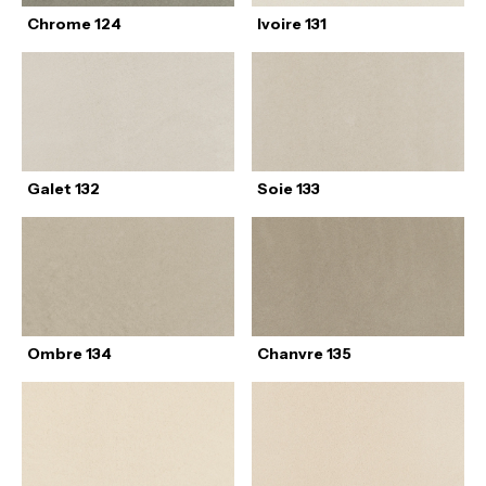
Chrome 124
Ivoire 131
Galet 132
Soie 133
Ombre 134
Chanvre 135