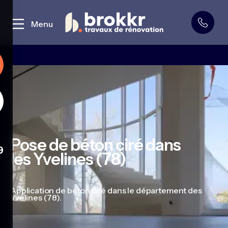
Curage et démolition
Menu
Pose de béton ciré dans
9
les Yvelines (78)
Application de béton ciré dans le département des
Yvelines (78).