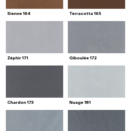
Sienne 164
Terracotta 165
Zéphir 171
Giboulée 172
Chardon 173
Nuage 181