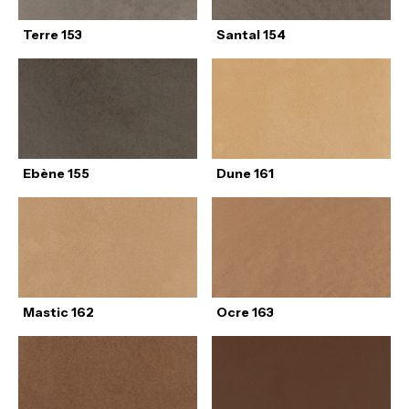
Terre 153
Santal 154
Ebène 155
Dune 161
Mastic 162
Ocre 163