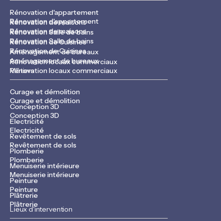
Rénovation d'appartement
Rénovation d'appartement
Rénovation de maisons
Rénovation de maisons
Rénovation Salle de bains
Rénovation Salle de bains
Rénovation de Cuisines
Rénovation de Cuisines
Aménagement de bureaux
Aménagement de bureaux
Rénovation locaux commerciaux
Rénovation locaux commerciaux
Métiers
Curage et démolition
Curage et démolition
Conception 3D
Conception 3D
Electricité
Electricité
Revêtement de sols
Revêtement de sols
Plomberie
Plomberie
Menuiserie intérieure
Menuiserie intérieure
Peinture
Peinture
Plâtrerie
Plâtrerie
Lieux d'intervention