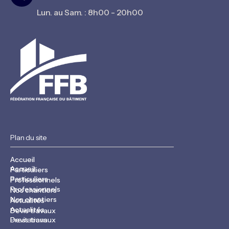
Lun. au Sam. : 8h00 - 20h00
Plan du site
Accueil
Accueil
Particuliers
Particuliers
Professionnels
Professionnels
Nos chantiers
Nos chantiers
Actualités
Actualités
Devis travaux
Devis travaux
Prestations